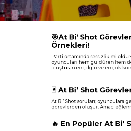
🎯At Bi' Shot Görevle
Örnekleri!
Parti ortamında sessizlik mi oldu? 
oyuncuları hem güldüren hem de
oluşturan en çılgın ve en çok konu
🃏 At Bi’ Shot Görevle
At Bi’ Shot soruları; oyunculara g
görevlerden oluşur. Amaç: eğlenm
🔥 En Popüler At Bi’ 