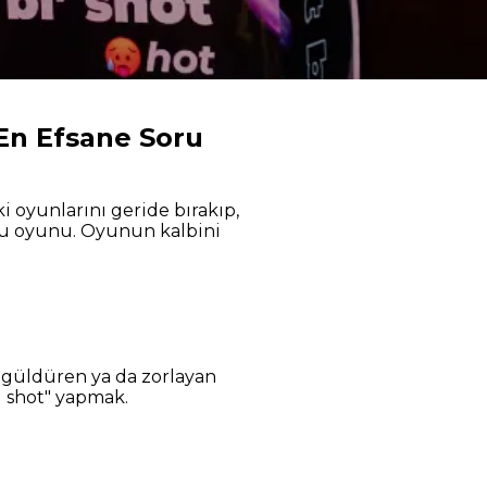
 En Efsane Soru
ki oyunlarını geride bırakıp,
tu oyunu. Oyunun kalbini
n, güldüren ya da zorlayan
 shot" yapmak.