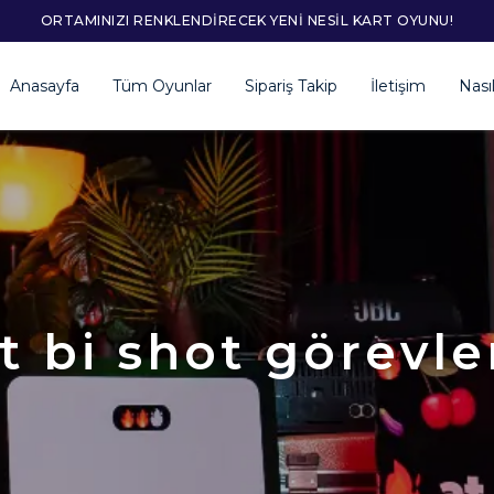
ORTAMINIZI RENKLENDIRECEK YENI NESIL KART OYUNU!
Anasayfa
Tüm Oyunlar
Sipariş Takip
İletişim
Nası
t bi shot görevle