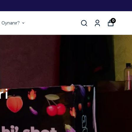
0
l Oynanır?
ri