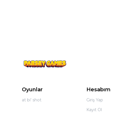
Oyunlar
Hesabım
at bi' shot
Giriş Yap
Kayıt Ol