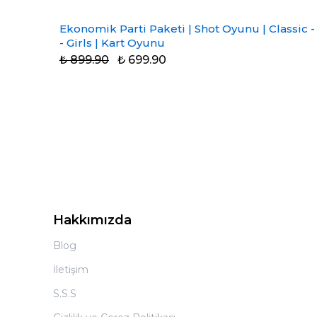
Ekonomik Parti Paketi | Shot Oyunu | Classic -
- Girls | Kart Oyunu
₺ 899.90
₺ 699.90
Hakkımızda
Blog
İletişim
S.S.S