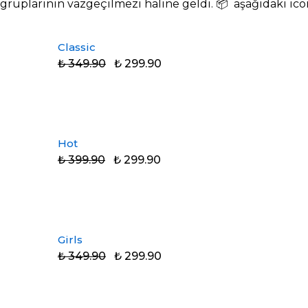
gruplarının vazgeçilmezi haline geldi. 📦 aşağıdaki icon
Classic
₺ 349.90
₺ 299.90
Hot
₺ 399.90
₺ 299.90
Girls
₺ 349.90
₺ 299.90