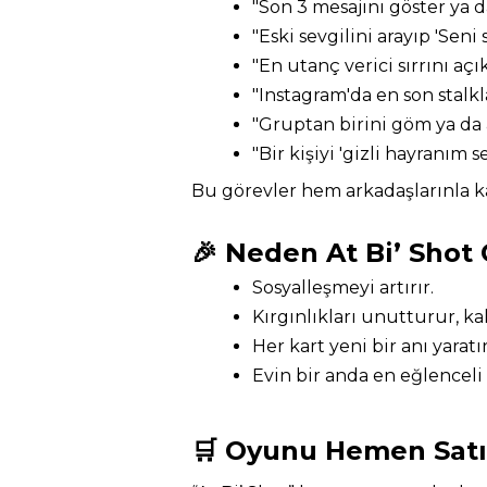
"Son 3 mesajını göster ya da
"Eski sevgilini arayıp 'Seni 
"En utanç verici sırrını açık
"Instagram'da en son stalkla
"Gruptan birini göm ya da a
"Bir kişiyi 'gizli hayranım s
Bu görevler hem arkadaşlarınla k
🎉 Neden At Bi’ Shot
Sosyalleşmeyi artırır.
Kırgınlıkları unutturur, ka
Her kart yeni bir anı yaratır
Evin bir anda en eğlenceli
🛒 Oyunu Hemen Satı