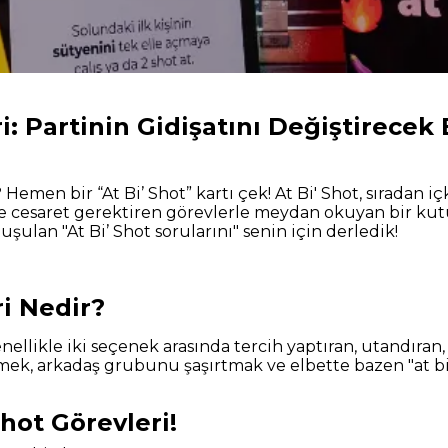
ri: Partinin Gidişatını Değiştirecek
Hemen bir “At Bi’ Shot” kartı çek! At Bi' Shot, sıradan iç
 cesaret gerektiren görevlerle meydan okuyan bir ku
şulan "At Bi’ Shot sorularını" senin için derledik!
ri Nedir?
enellikle iki seçenek arasında tercih yaptıran, utandıra
ek, arkadaş grubunu şaşırtmak ve elbette bazen "at bi
Shot Görevleri!