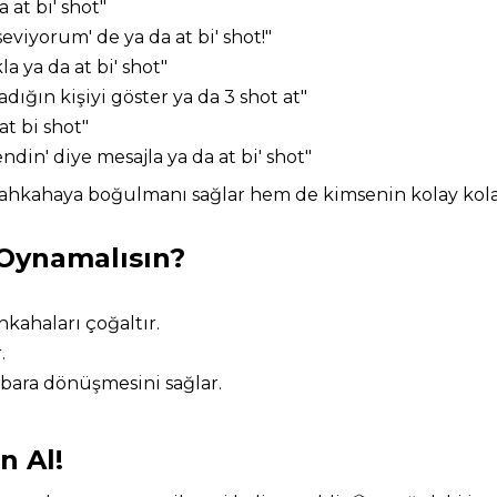
 at bi' shot"
seviyorum' de ya da at bi' shot!"
la ya da at bi' shot"
dığın kişiyi göster ya da 3 shot at"
t bi shot"
endin' diye mesajla ya da at bi' shot"
ahkahaya boğulmanı sağlar hem de kimsenin kolay kolay
 Oynamalısın?
hkahaları çoğaltır.
.
 bara dönüşmesini sağlar.
n Al!