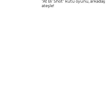
“At Bi’ Shot” kutu oyunu, arkadaş 
ateşle!