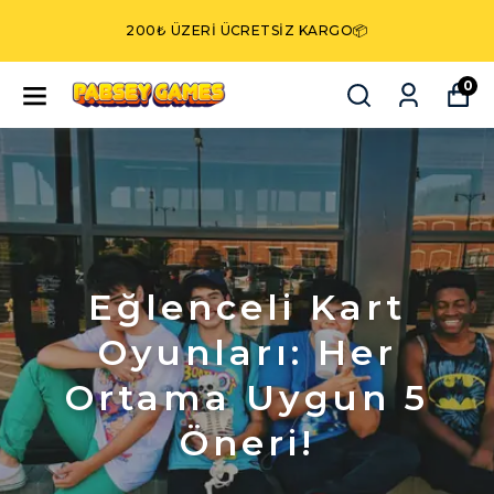
ORTAMINIZI RENKLENDIRECEK YENI NESIL KART
OYUNU!
0
Eğlenceli Kart
Oyunları: Her
Ortama Uygun 5
Öneri!