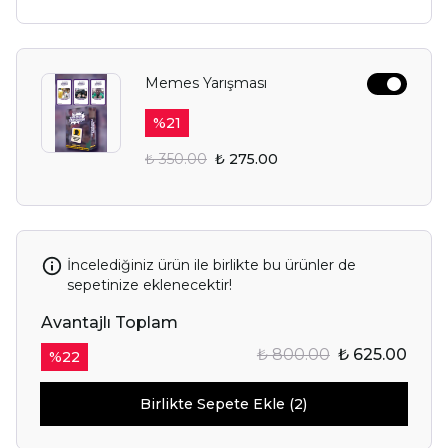
Memes Yarışması
%
21
₺ 350.00
₺ 275.00
İncelediğiniz ürün ile birlikte bu ürünler de
sepetinize eklenecektir!
Avantajlı Toplam
₺ 800.00
₺ 625.00
%
22
Birlikte Sepete Ekle (2)