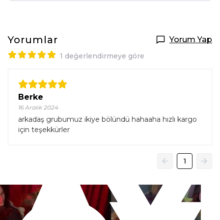
Yorumlar
Yorum Yap
1 değerlendirmeye göre
Berke
16 Aralık 2024
arkadaş grubumuz ikiye bölündü hahaaha hızlı kargo
için teşekkürler
AY
1