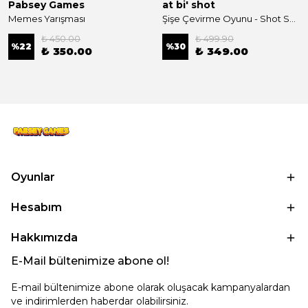
Pabsey Games
at bi' shot
Memes Yarışması
Şişe Çevirme Oyunu - Shot Spinner
₺ 450.00
₺ 499.90
%
22
%
30
₺ 350.00
₺ 349.00
Oyunlar
Hesabım
Hakkımızda
E-Mail bültenimize abone ol!
E-mail bültenimize abone olarak oluşacak kampanyalardan
ve indirimlerden haberdar olabilirsiniz.