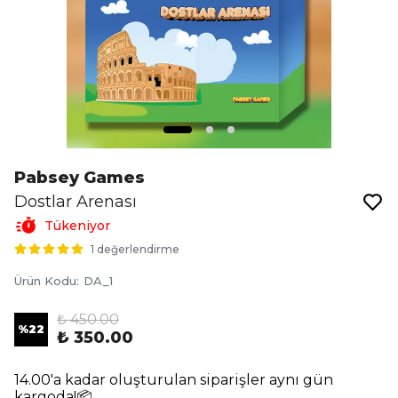
Pabsey Games
Dostlar Arenası
Tükeniyor
1 değerlendirme
Ürün Kodu
:
DA_1
₺ 450.00
%
22
₺ 350.00
14.00'a kadar oluşturulan siparişler aynı gün
kargoda!📦